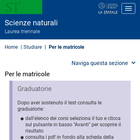
S
a
Toggl
l
t
Scienze naturali
a
a
Laurea triennale
l
c
o
Home
Studiare
Per le matricole
n
t
e
Naviga questa sezione
n
u
Per le matricole
t
o
p
Graduatorie
r
i
Dopo aver sostenuto il test consulta le
n
c
graduatorie:
i
dall'elenco dei corsi seleziona il tuo e clicca
p
sul pulsante in basso "Avanti" per scoprire il
a
l
risultato
e
consulta i pdf in fondo alla scheda della