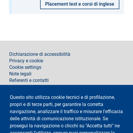
Placement test e corsi di inglese
footer
Dichiarazione di accessibilità
Privacy e cookie
Cookie settings
Note legali
Referenti e contatti
Segui La Statale su
Questo sito utilizza cookie tecnici e di profilazione,
propri e di terze parti, per garantire la corretta
navigazione, analizzare il traffico e misurare l'efficacia
delle attività di comunicazione istituzionale. Se
prosegui la navigazione o clicchi su "Accetta tutti" ne
acconsenti l'utilizzo, oppure puoi personalizzare la