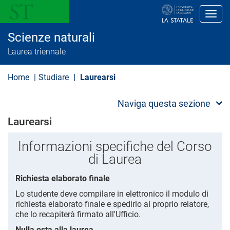
S
a
Toggl
l
t
Scienze naturali
a
a
Laurea triennale
l
c
o
Home
Studiare
Laurearsi
n
t
e
Naviga questa sezione
n
u
Laurearsi
t
o
Informazioni specifiche del Corso
p
r
di Laurea
i
n
Richiesta elaborato finale
c
i
Lo studente deve compilare in elettronico il modulo di
p
richiesta elaborato finale e spedirlo al proprio relatore,
a
l
che lo recapiterà firmato all'Ufficio.
e
Nulla osta alla laurea