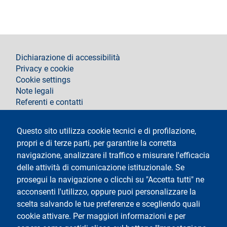
footer
Dichiarazione di accessibilità
Privacy e cookie
Cookie settings
Note legali
Referenti e contatti
Segui La Statale su
Questo sito utilizza cookie tecnici e di profilazione,
propri e di terze parti, per garantire la corretta
navigazione, analizzare il traffico e misurare l'efficacia
delle attività di comunicazione istituzionale. Se
prosegui la navigazione o clicchi su "Accetta tutti" ne
acconsenti l'utilizzo, oppure puoi personalizzare la
Testo
Università degli Studi di Milano
scelta salvando le tue preferenze e scegliendo quali
Via Festa del Perdono 7 - 20122 Milano
cookie attivare. Per maggiori informazioni e per
Tel.
+39 02 5032 5032
Posta Elettronica Certificata