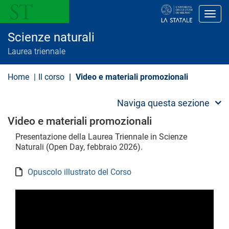
S
a
Toggl
l
t
Scienze naturali
a
a
Laurea triennale
l
c
o
Home
Il corso
Video e materiali promozionali
n
t
e
Naviga questa sezione
n
u
Video e materiali promozionali
t
o
Presentazione della Laurea Triennale in Scienze
p
Naturali (Open Day, febbraio 2026).
r
i
n
Opuscolo illustrato del Corso
c
i
p
a
l
e